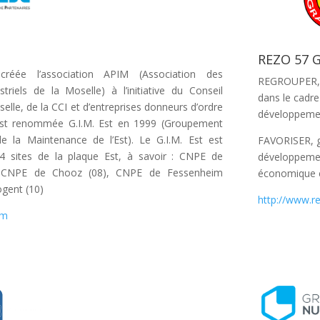
REZO 57 
réée l’association APIM (Association des
REGROUPER, 
striels de la Moselle) à l’initiative du Conseil
dans le cadre
elle, de la CCI et d’entreprises donneurs d’ordre
développemen
est renommée G.I.M. Est en 1999 (Groupement
de la Maintenance de l’Est). Le G.I.M. Est est
FAVORISER, gr
 4 sites de la plaque Est, à savoir : CNPE de
développemen
, CNPE de Chooz (08), CNPE de Fessenheim
économique et
gent (10)
http://www.re
om