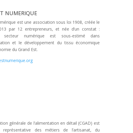
ST NUMERIQUE
umérique est une
association
sous loi 1908, créée le
013 par 12 entrepreneurs, et née d’un constat :
u secteur numérique est sous-estimé dans
sation et le développement du tissu économique
onomie du Grand Est.
destnumerique.org
ion générale de l’alimentation en détail (CGAD) est
on représentative des métiers de l’artisanat, du