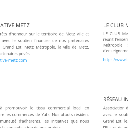
IATIVE METZ
LE CLUB
LE CLUB Met
êts d’honneur sur le territoire de Metz ville et
réunit l’ens
vec le soutien financier de nos partenaires
Métropole :
n Grand Est, Metz Métropole, la ville de Metz,
d’enseignemen
artenaires privés.
https://www.
iative-metz.com
RÉSEAU I
à promouvoir le tissu commercial local en
Association d
re les commerces de Yutz. Nos atouts résident
avec le sout
unauté d’adhérents, les initiatives que nous
Grand Est, 
e la concrétisation de nos projets.
l’Etat et de n