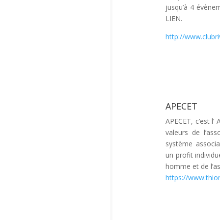
jusqu’à 4 évène
LIEN.
http://www.clubr
APECET
APECET, c’est l’
valeurs de l’ass
système associa
un profit individ
homme et de l’as
https://www.thio