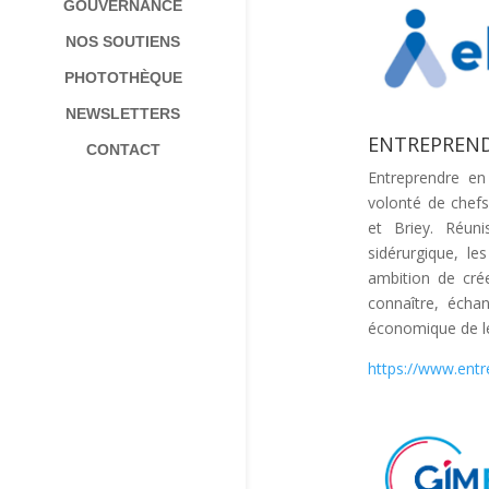
GOUVERNANCE
NOS SOUTIENS
PHOTOTHÈQUE
NEWSLETTERS
ENTREPREND
CONTACT
Entreprendre e
volonté de chefs
et Briey. Réuni
sidérurgique, le
ambition de crée
connaître, écha
économique de le
https://www.entr