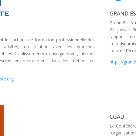
GRAND E
Grand Est N
24 janvier 2
l’apport d
t les actions de formation professionnelle des
la redynami
 adultes, en relation avec les branches
local de l’éc
 et les établissements d’enseignement, afin de
 besoins en recrutement dans les métiers en
https://gran
ste.org
CGAD
La Confédérat
l’organisati