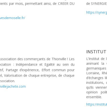
ments par mois, permettant ainsi, de CREER DU
de
SYNERGIE
https://synerg
ivesdemoselle.fr/
INSTITUT
L’Institut de
 Association des commerçants de Thionville ! Les
animant la
ociation : Indépendance et Egalité au sein du
germanique
tif, Partage d’expérience, Effort commun pour
Lorraine, Rh
uel, Valorisation de chaque entreprise, de chaque
d’échanges l
sociation.
institutions,
nvillejachete.com
qu’ils vienn
opinion pol
ensemble.
https://institu