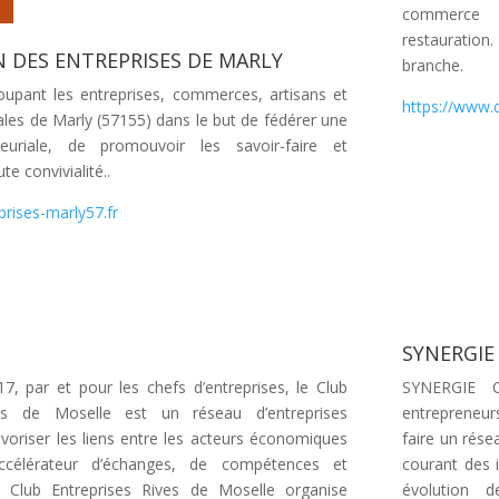
commerce a
restauration
N DES ENTREPRISES DE MARLY
branche.
oupant les entreprises, commerces, artisans et
https://www.c
ales de Marly (57155) dans le but de fédérer une
neuriale, de promouvoir les savoir-faire et
te convivialité..
prises-marly57.fr
SYNERGIE
17, par et pour les chefs d’entreprises, le Club
SYNERGIE 
ves de Moselle est un réseau d’entreprises
entrepreneur
voriser les liens entre les acteurs économiques
faire un rése
 Accélérateur d’échanges, de compétences et
courant des 
le Club Entreprises Rives de Moselle organise
évolution d