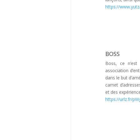
https://www.yutza
BOSS
Boss, ce n’est
association d’en
dans le but d’amél
carnet d’adresse
et des expérienc
https://urlz.fr/p