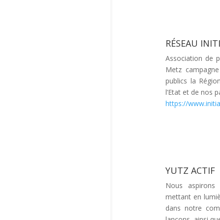
RÉSEAU INIT
Association de pr
Metz campagne a
publics la Régio
l’Etat et de nos p
https://www.init
YUTZ ACTIF
Nous aspirons 
mettant en lumiè
dans notre comm
lançons, ainsi qu