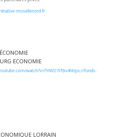
nitiative-mosellenord.fr
 ÉCONOMIE
URG ECONOMIE
youtube.com/watch?v=fYiWD7rfBv4https://fonds-
CONOMIQUE LORRAIN